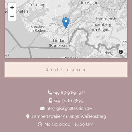
Route planen
+49 8389 89 19 6

+49 171 8113895

info@gisisgolffashion.de

Lampertsweiler 51 88138 Weißensberg

Mo-So: 09:00 - 18:00 Uhr
