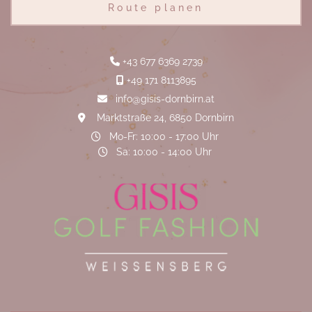
Route planen
+43 677 6369 2739

+49 171 8113895

info@gisis-dornbirn.at

Marktstraße 24, 6850 Dornbirn

Mo-Fr: 10:00 - 17:00 Uhr

Sa: 10:00 - 14:00 Uhr
